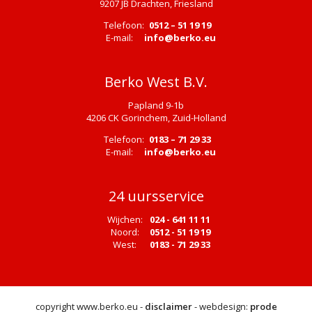
9207 JB Drachten, Friesland
Telefoon:
0512 – 51 19 19
E-mail:
info@berko.eu
Berko West B.V.
Papland 9-1b
4206 CK Gorinchem, Zuid-Holland
Telefoon:
0183 – 71 29 33
E-mail:
info@berko.eu
24 uursservice
Wijchen:
024 - 641 11 11
Noord:
0512 - 51 19 19
West:
0183 - 71 29 33
copyright www.berko.eu -
disclaimer
- webdesign:
prode