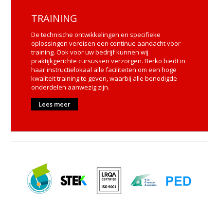
TRAINING
De technische ontwikkelingen en specifieke
oplossingen vereisen een continue aandacht voor
training. Ook voor uw bedrijf kunnen wij
praktijkgerichte cursussen verzorgen. Berko biedt in
haar instructielokaal alle faciliteiten om een hoge
kwaliteit training te geven, waarbij alle benodigde
onderdelen aanwezig zijn.
Lees meer